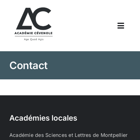
Passer
au
contenu
Navig
à
bascul
Accueil
Contact
L’académie
Annales
Communications
Académies locales
Agenda
Académie des Sciences et Lettres de Montpellier
Actualités