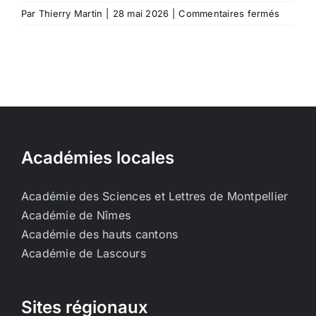
sur
Par
Thierry Martin
|
28 mai 2026
|
Commentaires fermés
Une
histoire
de
l’usine
de
Salindre
par
Gérard
Sinagra
Académies locales
–
27
Académie des Sciences et Lettres de Montpellier
mai
Académie de Nîmes
2026
Académie des hauts cantons
Académie de Lascours
Sites régionaux