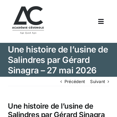
Passer
au
contenu
Navig
à
bascul
Accueil
Une histoire de l’usine de
L’académie
Salindres par Gérard
Sinagra – 27 mai 2026
Annales
Précédent
Suivant
Communications
Agenda
Une histoire de l’usine de
Salindres par Gérard Sinagra
Actualités